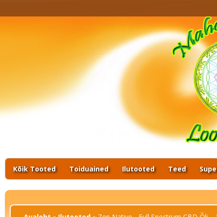
Kui
ka
ht
mi
ht
Kõik Tooted
Toiduained
Ilutooted
Teed
Supe
Sa oled siin
Avaleht
»
Ilutooted
» Zen Native - Full Spectrum CBD Õli 